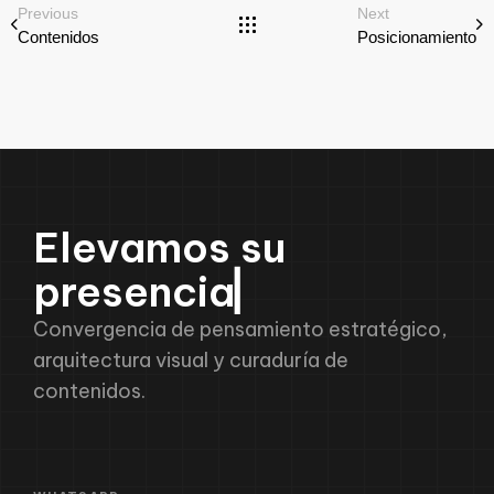
Previous
Next
Contenidos
Posicionamiento
E
l
e
v
a
m
o
s
s
u
p
r
e
s
e
n
c
i
a
m
▏
Convergencia de pensamiento estratégico,
arquitectura visual y curaduría de
contenidos.