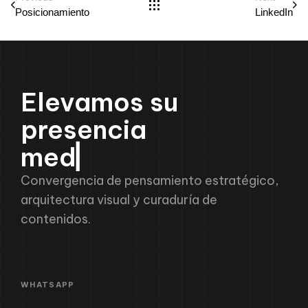
Posicionamiento
LinkedIn
E
l
e
v
a
m
o
s
s
u
p
r
e
s
e
n
c
i
a
m
e
d
i
a
▏
Convergencia de pensamiento estratégico,
arquitectura visual y curaduría de
contenidos.
WHATSAPP